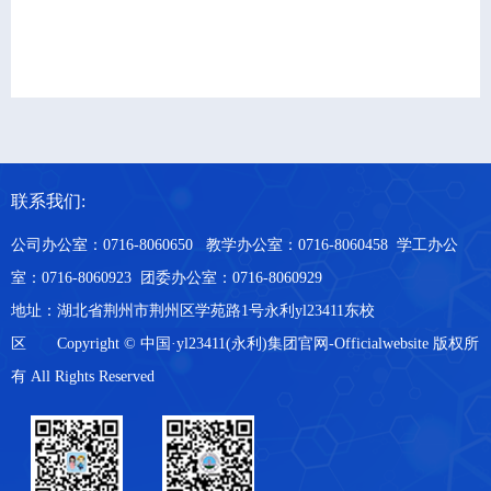
联系我们:
公司办公室：0716-8060650 教学办公室：0716-8060458 学工办公
室：0716-8060923 团委办公室：0716-8060929
地址：
湖北省荆州市荆州区学苑路1号永利yl23411东校
区 Copyright © 中国·yl23411(永利)集团官网-Officialwebsite 版权所
有 All Rights Reserved