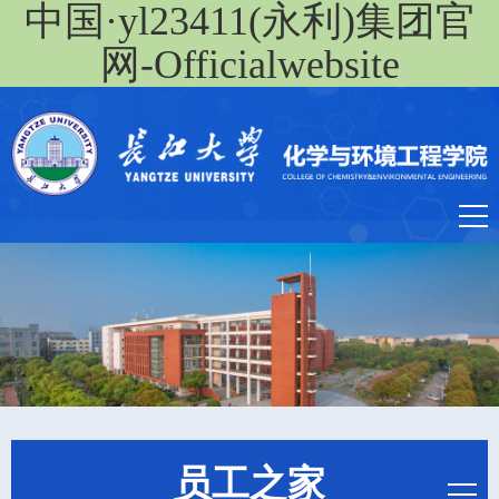
中国·yl23411(永利)集团官
网-Officialwebsite
员工之家