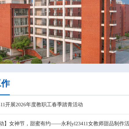
工作
23411开展2026年度教职工春季踏青活动
动】女神节，甜蜜有约——​永利yl23411女教师甜品制作