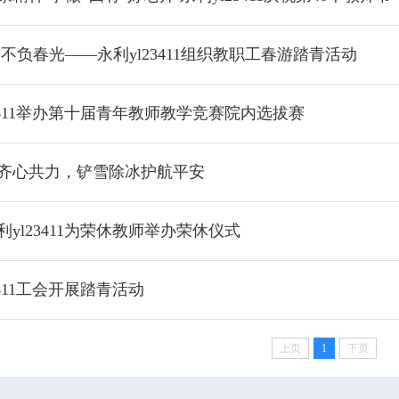
不负春光——​永利yl23411组织教职工春游踏青活动
23411举办第十届青年教师教学竞赛院内选拔赛
齐心共力，铲雪除冰护航平安
利yl23411为荣休教师举办荣休仪式
23411工会开展踏青活动
上页
1
下页