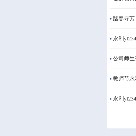
踏春寻芳 
永利yl
公司师生
教师节​永
​永利yl