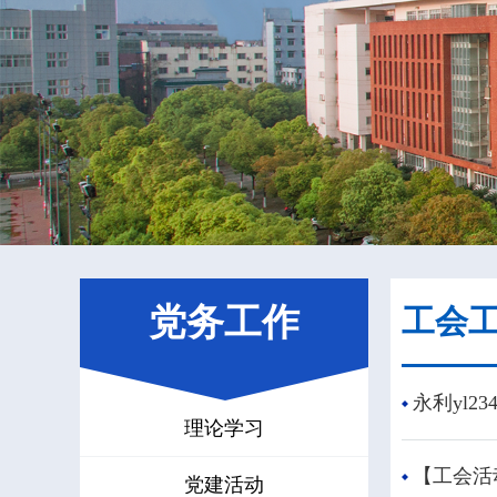
党务工作
工会
​永利yl
理论学习
【工会活
党建活动