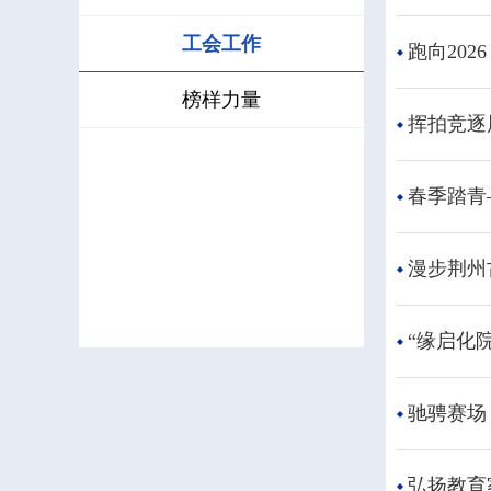
工会工作
跑向20
榜样力量
挥拍竞逐
春季踏青
漫步荆州
“缘启化院
驰骋赛场
弘扬教育家