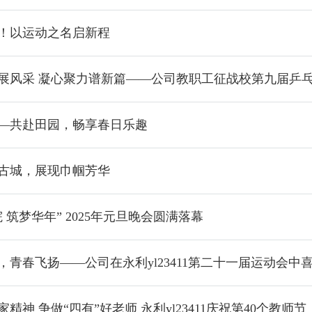
26！以运动之名启新程
展风采 凝心聚力谱新篇——公司教职工征战校第九届乒
—共赴田园，畅享春日乐趣
古城，展现巾帼芳华
 筑梦华年” 2025年元旦晚会圆满落幕
，青春飞扬——公司在永利yl23411第二十一届运动会中
精神 争做“四有”好老师 ​永利yl23411庆祝第40个教师节