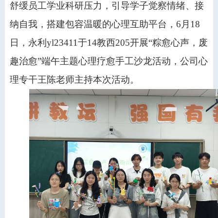
舒缓员工学业科研压力，引导学子觉察情绪、接
纳自我，搭建包容温暖的心理互助平台，
6
月
18
日，​永利yl23411于
14
教西
205
开展“粽愈心声，废
趣治愈”端午主题心理疗愈手工沙龙活动，公司心
理专干王陈老师主持本次活动。