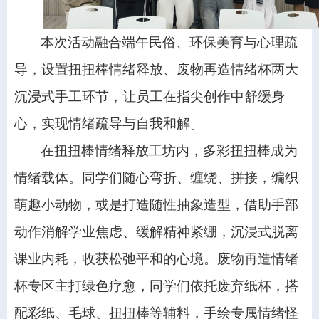
本次活动融合端午民俗、环保美育与心理疏
导，设置扭扭棒情绪释放、废物再造情绪杯两大
沉浸式手工环节，让员工在指尖创作中舒缓身
心，实现情绪疏导与自我和解。
在扭扭棒情绪释放工坊内，多彩扭扭棒成为
情绪载体。同学们随心弯折、缠绕、拼接，编织
萌趣小动物，或是打造随性抽象造型，借助手部
动作消解学业焦虑、缓解精神紧绷，沉浸式脱离
课业内耗，收获松弛平和的心境。废物再造情绪
杯专区主打绿色疗愈，同学们依托废弃纸杯，搭
配彩纸、毛球、扭扭棒等辅料，手绘专属情绪怪